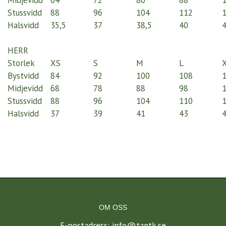
Midjevidd
64
72
80
88
Stussvidd
88
96
104
112
Halsvidd
35,5
37
38,5
40
4
HERR
Storlek
XS
S
M
L
Bystvidd
84
92
100
108
Midjevidd
68
78
88
98
Stussvidd
88
96
104
110
Halsvidd
37
39
41
43
OM OSS
E-postadress:
info@tantk.se