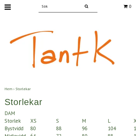
0
Hem
›
Storlekar
Storlekar
DAM
Storlek
XS
S
M
L
Bystvidd
80
88
96
104