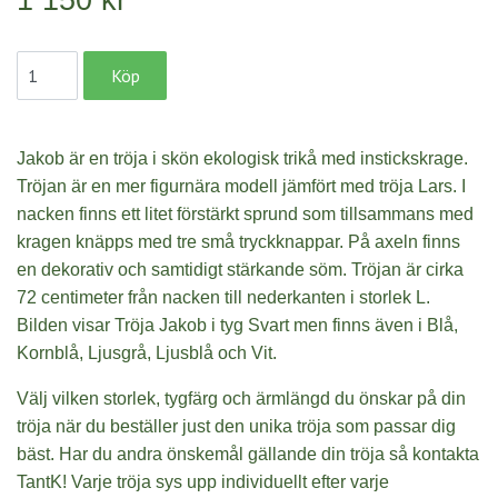
Jakob är en tröja i skön ekologisk trikå med instickskrage.
Tröjan är en mer figurnära modell jämfört med tröja Lars. I
nacken finns ett litet
förstärkt
sprund som tillsammans med
kragen knäpps med tre små tryckknappar.
På axeln finns
en dekorativ och samtidigt stärkande söm.
Tröjan är cirka
72 centimeter från nacken till nederkanten i storlek L.
Bilden visar Tröja Jakob i tyg Svart men finns även i Blå,
Kornblå, Ljusgrå, Ljusblå och Vit.
Välj vilken storlek,
tygfärg
och ärmlängd
du önskar på din
tröja när du beställer just den unika tröja som passar dig
bäst. Har du andra önskemål gällande din tröja så kontakta
TantK! Varje tröja sys upp individuellt efter varje