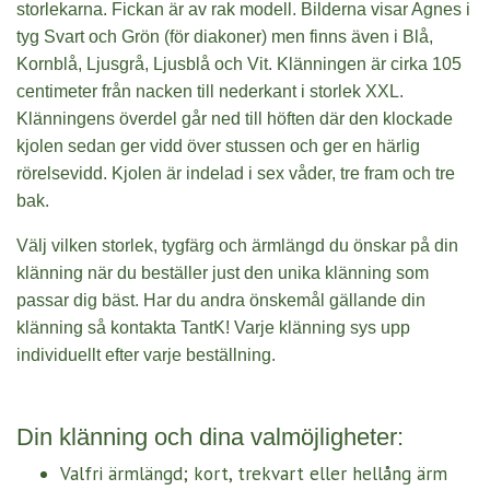
storlekarna.
Fickan är av rak modell. Bilderna visar Agnes i
tyg Svart och Grön (för diakoner) men finns även i Blå,
Kornblå, Ljusgrå, Ljusblå och Vit. Klänningen är cirka 105
centimeter från nacken till nederkant i storlek XXL.
Klänningens överdel går ned till höften där den klockade
kjolen sedan ger vidd över stussen och ger en härlig
rörelsevidd.
Kjolen är indelad i sex våder, tre fram och tre
bak.
Välj vilken storlek,
tygfärg
och ärmlängd
du önskar på din
klänning när du beställer just den unika klänning som
passar dig bäst. Har du andra önskemål gällande din
klänning så kontakta TantK! Varje klänning sys upp
individuellt efter varje beställning.
Din klänning och dina valmöjligheter:
Valfri ärmlängd; kort, trekvart eller hellång ärm