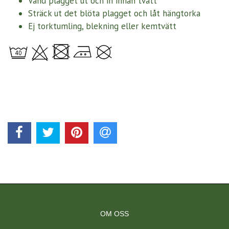
Vänd plagget ut och in innan tvätt
Sträck ut det blöta plagget och låt hängtorka
Ej torktumling, blekning eller kemtvätt
OM OSS